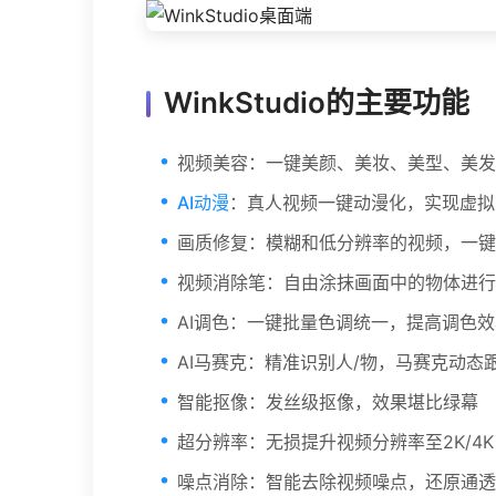
WinkStudio的主要功能
视频美容：一键美颜、美妆、美型、美发
AI动漫
：真人视频一键动漫化，实现虚拟
画质修复：模糊和低分辨率的视频，一键
视频消除笔：自由涂抹画面中的物体进行
AI调色：一键批量色调统一，提高调色效
AI马赛克：精准识别人/物，马赛克动态
智能抠像：发丝级抠像，效果堪比绿幕
超分辨率：无损提升视频分辨率至2K/4K
噪点消除：智能去除视频噪点，还原通透