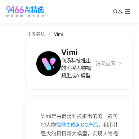
工具导航
Vimi
Vimi
商汤科技推出
访问官网
的可控人物视
频生成AI模型
Vimi是由商汤科技推出的的一款可
控人物
视频生成AIGC产品
，利用其
强大的日日新大模型，实现人物视