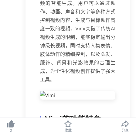
频的智能生成。用户可以通过动
作、动画、声音和文字等多种方式
控制视频内容，生成与目标动作高
度一致的视频。Vimi突破了传统AI
视频生成的限制，能够稳定输出分
钟级长视频，同时支持人物表情、
肢体动作的精细控制，以及头发、
服饰、背景和光影效果的合理生
成，为个性化视频创作提供了强大
工具。
Vimi的功能特色
0
收藏
分享
多元素驱动
：
Vimi的核心能力之