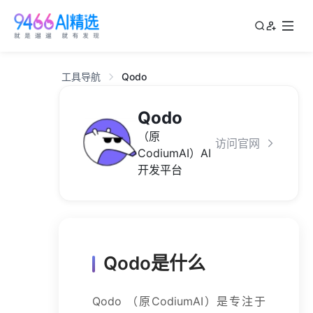
工具导航
Qodo
Qodo
（原
访问官网
CodiumAI）AI
开发平台
Qodo是什么
Qodo （原CodiumAI）是专注于