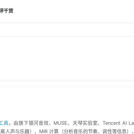
评
干货
工具
，由旗下银河音效、MUSE、天琴实验室、Tencent A
分离（分离人声与乐器）、MIR 计算（分析音乐的节奏、调性等信