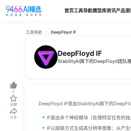
首页
工具导航
模型库
资讯
产品
测
工具导航
DeepFloyd IF
DeepFloyd IF
StabilityAI旗下的DeepFloy
0
DeepFloyd IF是由StabilityAI
收藏
IF是由多个神经模块（处理特定任务的
分享
IF以级联方式生成高分辨率图像：从产