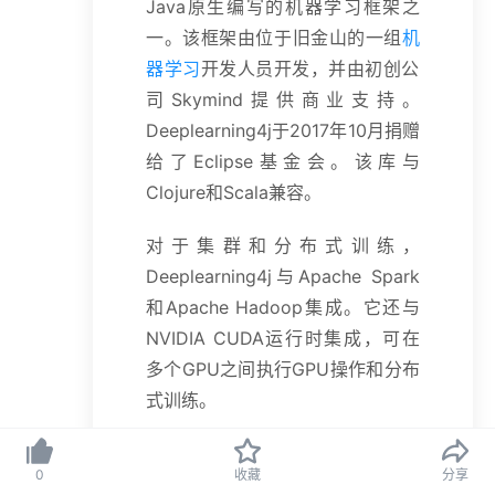
Java原生编写的机器学习框架之
一。该框架由位于旧金山的一组
机
器学习
开发人员开发，并由初创公
司Skymind提供商业支持。
Deeplearning4j于2017年10月捐赠
给了Eclipse基金会。该库与
Clojure和Scala兼容。
对于集群和分布式训练，
Deeplearning4j与Apache Spark
和Apache Hadoop集成。它还与
NVIDIA CUDA运行时集成，可在
多个GPU之间执行GPU操作和分布
式训练。
Deeplearning4j包括一个使用
0
收藏
分享
ND4J的n维数组类，该类允许在