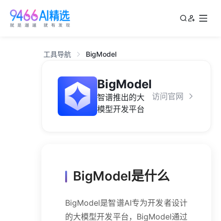
工具导航
BigModel
BigModel
访问官网
智谱推出的大
模型开发平台
BigModel是什么
BigModel是智谱AI专为开发者设计
的大模型开发平台，BigModel通过