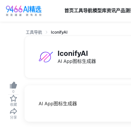
首页
工具导航
模型库
资讯
产品
测
工具导航
IconifyAI
IconifyAI
AI App图标生成器
0
AI App图标生成器
收藏
分享