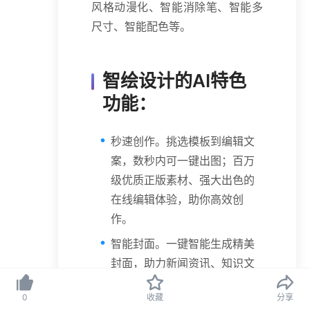
风格动漫化、智能消除笔、智能多
尺寸、智能配色等。
智绘设计的AI特色
功能：
秒速创作。挑选模板到编辑文
案，数秒内可一键出图；百万
级优质正版素材、强大出色的
在线编辑体验，助你高效创
作。
智能封面。一键智能生成精美
封面，助力新闻资讯、知识文
章、短视频、直播、教学课程
0
收藏
分享
等内容更吸睛，提升点击转化