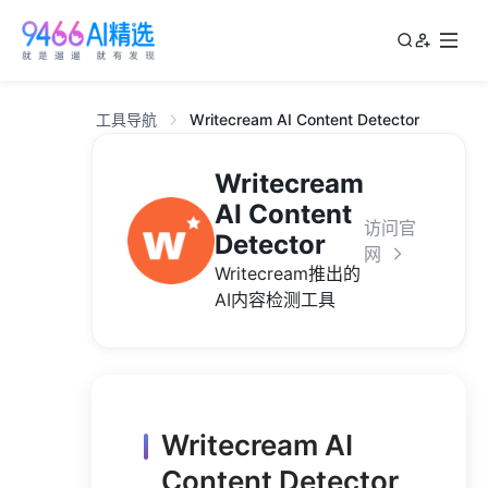
工具导航
Writecream AI Content Detector
Writecream
AI Content
访问官
Detector
网
Writecream推出的
AI内容检测工具
Writecream AI
Content Detector