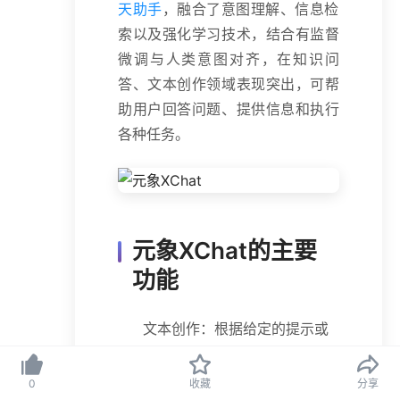
天助手
，融合了意图理解、信息检
索以及强化学习技术，结合有监督
微调与人类意图对齐，在知识问
答、文本创作领域表现突出，可帮
助用户回答问题、提供信息和执行
各种任务。
元象XChat的主要
功能
文本创作：根据给定的提示或
指令生成连贯且相关的文本内
容，涵盖了从撰写简短笔记到
0
收藏
分享