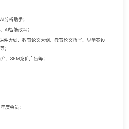
AI分析助手；
、AI智能改写；
T课件大纲、教育论文大纲、教育论文撰写、导学案设
等；
简介、SEM竞价广告等；
和年度会员：